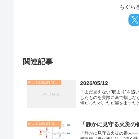
もぐら
関連記事
2026/05/12
04-1.【現場監督】日記・実務 他
「まだ見えない“収まり”を追い
したものを実際に傘で指しな
備だったが、ただ墨を出すだけ
「静かに見守る火災の番
04-1.【現場監督】日記・実務 他
「静かに見守る火災の番人──
報設備（自火報）は、“煙や