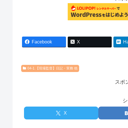
Facebook
X
H
04-1.【現場監督】日記・実務 他
スポ
シ
X