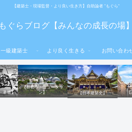
【建築士・現場監督・より良い生き方】自助論者 ”もぐら”
もぐらブログ【みんなの成長の場
一級建築士
より良く生きる
お問い合わ
【新都市・ニュータウ
ン】
・著書】
【
【日本建築史】