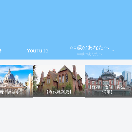
】
○○歳のあなたへ
せ
YouTube
○○歳のあなたへ
【保存・改修・再生・
【近代建築史】
活用】
西洋建築史】