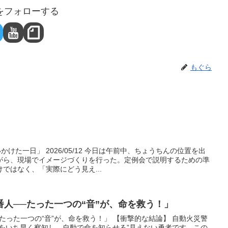
をフォローする
もぐら
かけた一日」 2026/05/12 今日は午前中、ちょうちんの位置を出
がら、現場でイメージづくりを行った。定例会で説明するための準
ではなく、「実際にどう見え...
人──たった一つの“音”が、命を救う！」
たった一つの“音”が、命を救う！」 【衝撃的な結論】 自動火災警
熱をいち早く察知し、自動で命を知らせる”見えない勇者です。この