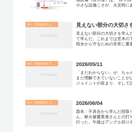
小さな設備こそが、火災時にあ
見えない部分の大切さ
04-1.【現場監督】日記・実務 他
見えない部分の大切さを学んだ
て学んだ。これまでは笠木の
雨水から守るための非常に重要
2026/05/11
04-1.【現場監督】日記・実務 他
「まだわからない」が、ちゃん
まだ理解できていないことが
ジョイントの収まり、そして設
2026/06/04
04-1.【現場監督】日記・実務 他
題名：不具合から学んだ段取り
ん、耐火被覆業者さんとの打
行った。午後はアングル切りを