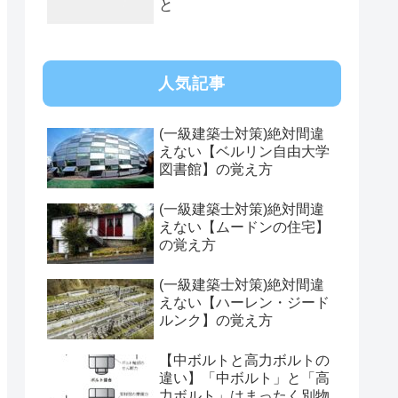
と
人気記事
(一級建築士対策)絶対間違
えない【ベルリン自由大学
図書館】の覚え方
(一級建築士対策)絶対間違
えない【ムードンの住宅】
の覚え方
(一級建築士対策)絶対間違
えない【ハーレン・ジード
ルンク】の覚え方
【中ボルトと高力ボルトの
違い】「中ボルト」と「高
力ボルト」はまったく別物