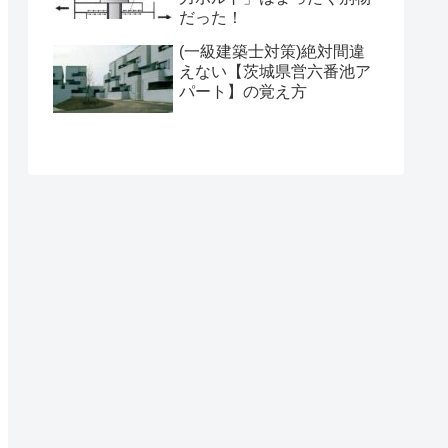
だった！
(一級建築士対策)絶対間違
えない【茨城県営六番池ア
パート】の覚え方