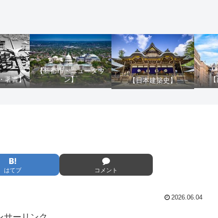
【新都市・ニュータウ
ン】
・著書】
【
【日本建築史】
はてブ
コメント
2026.06.04
ンサーリンク