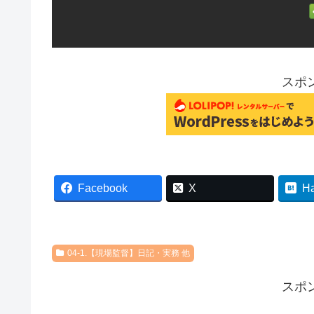
スポ
Facebook
X
H
04-1.【現場監督】日記・実務 他
スポ