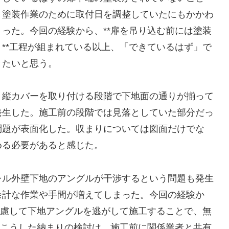
く塗装作業のために取付日を調整していたにもかかわ
った。今回の経験から、**扉を吊り込む前には塗装
**工程が組まれている以上、「できているはず」で
きたいと思う。
、縦カバーを取り付ける段階で下地面の通りが揃って
発生した。施工前の段階では見落としていた部分だっ
問題が表面化した。収まりについては図面だけでな
める必要があると感じた。
レル外壁下地のアングルが干渉するという問題も発生
余計な作業や手間が増えてしまった。今回の経験か
考慮して下地アングルを逃がして施工することで、無
*こうした納まりの検討は、施工前に関係業者と共有