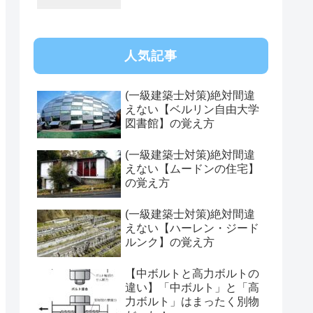
人気記事
(一級建築士対策)絶対間違
えない【ベルリン自由大学
図書館】の覚え方
(一級建築士対策)絶対間違
えない【ムードンの住宅】
の覚え方
(一級建築士対策)絶対間違
えない【ハーレン・ジード
ルンク】の覚え方
【中ボルトと高力ボルトの
違い】「中ボルト」と「高
力ボルト」はまったく別物