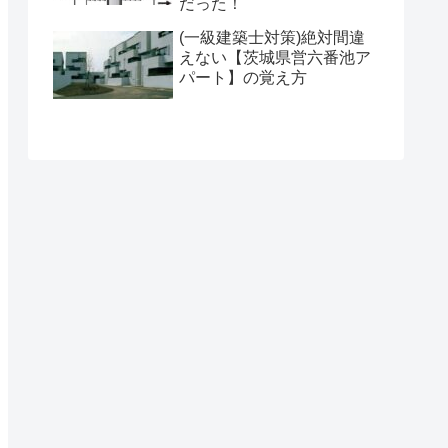
だった！
(一級建築士対策)絶対間違
えない【茨城県営六番池ア
パート】の覚え方