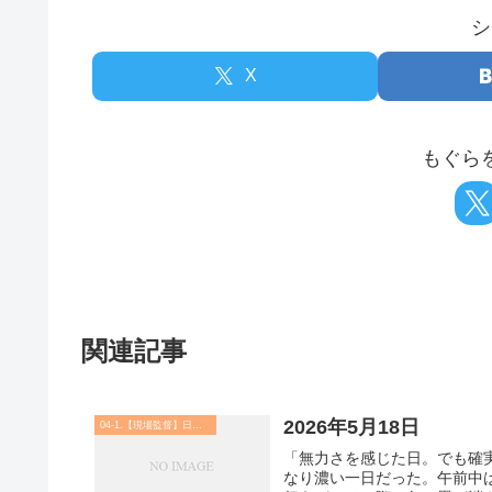
シ
X
もぐら
関連記事
2026年5月18日
04-1.【現場監督】日記・実務 他
「無力さを感じた日。でも確実
なり濃い一日だった。午前中は