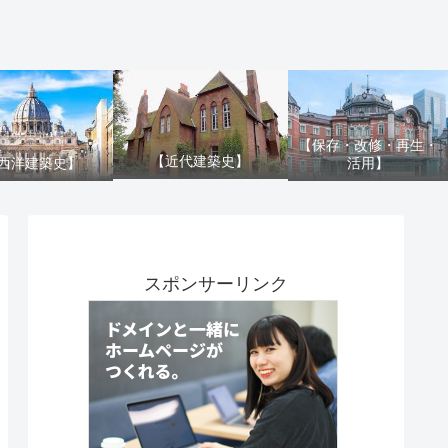
【保存・改修・再生・
【近代建築史】
活用】
西洋建築史】
スポンサーリンク