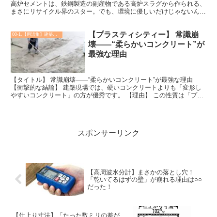
高炉セメントは、鉄鋼製造の副産物である高炉スラグから作られる、
まさにリサイクル界のスター。でも、環境に優しいだけじゃないんで
す。 セメント製造時のCO2排出量を大幅に削減！なんと...
【プラスティシティー】 常識崩
00-1.【用語集】建築・土木・設備
壊——“柔らかいコンクリート”が
最強な理由
【タイトル】 常識崩壊——“柔らかいコンクリート”が最強な理由
【衝撃的な結論】 建築現場では、硬いコンクリートよりも「変形し
やすいコンクリート」の方が優秀です。 【理由】 この性質は「プラ
スティシティー（可塑性）」と呼ばれ、型枠にしっかり...
スポンサーリンク
【高周波水分計】まさかの落とし穴！
「乾いてるはずの壁」が崩れる理由は○○
だった！
【仕上り寸法】「たった数ミリの差が、