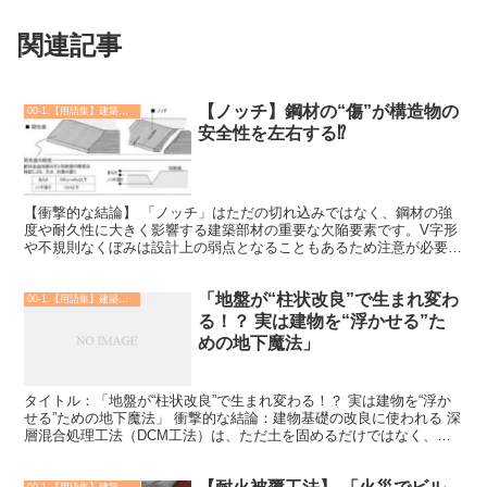
関連記事
【ノッチ】鋼材の“傷”が構造物の
00-1.【用語集】建築・土木・設備
安全性を左右する⁉
【衝撃的な結論】 「ノッチ」はただの切れ込みではなく、鋼材の強
度や耐久性に大きく影響する建築部材の重要な欠陥要素です。V字形
や不規則なくぼみは設計上の弱点となることもあるため注意が必要で
す。 【理由】 建築や機械工学では、「ノッチ」とは鋼材...
「地盤が“柱状改良”で生まれ変わ
00-1.【用語集】建築・土木・設備
る！？ 実は建物を“浮かせる”た
めの地下魔法」
タイトル：「地盤が“柱状改良”で生まれ変わる！？ 実は建物を“浮か
せる”ための地下魔法」 衝撃的な結論：建物基礎の改良に使われる 深
層混合処理工法（DCM工法）は、ただ土を固めるだけではなく、地
盤を“柱状改良体”という人工の支柱で強化し、ま...