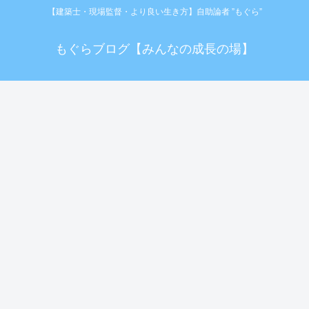
【建築士・現場監督・より良い生き方】自助論者 ”もぐら”
もぐらブログ【みんなの成長の場】