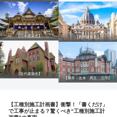
【日本建築史】
【西洋建築史】
【近代建築史】
【保存・改修・再生・活用】
【工種別施工計画書】衝撃！「書くだけ」
で工事が止まる？驚くべき“工種別施工計