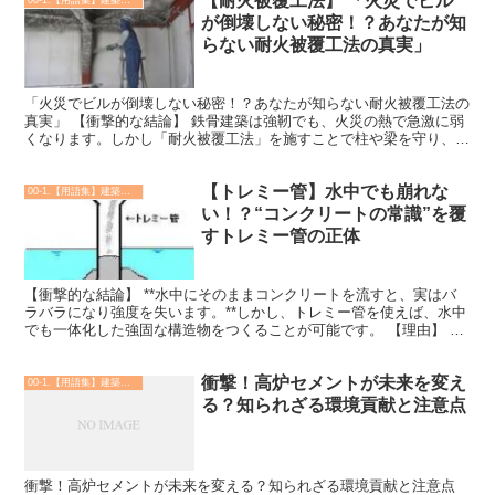
【耐火被覆工法】 「火災でビル
00-1.【用語集】建築・土木・設備
が倒壊しない秘密！？あなたが知
らない耐火被覆工法の真実」
「火災でビルが倒壊しない秘密！？あなたが知らない耐火被覆工法の
真実」 【衝撃的な結論】 鉄骨建築は強靭でも、火災の熱で急激に弱
くなります。しかし「耐火被覆工法」を施すことで柱や梁を守り、人
命と建物を救う時間を生み出しているのです。実はこれは...
【トレミー管】水中でも崩れな
00-1.【用語集】建築・土木・設備
い！？“コンクリートの常識”を覆
すトレミー管の正体
【衝撃的な結論】 **水中にそのままコンクリートを流すと、実はバ
ラバラになり強度を失います。**しかし、トレミー管を使えば、水中
でも一体化した強固な構造物をつくることが可能です。 【理由】 通
常、コンクリートは水に触れるとセメントと骨材が分...
衝撃！高炉セメントが未来を変え
00-1.【用語集】建築・土木・設備
る？知られざる環境貢献と注意点
衝撃！高炉セメントが未来を変える？知られざる環境貢献と注意点