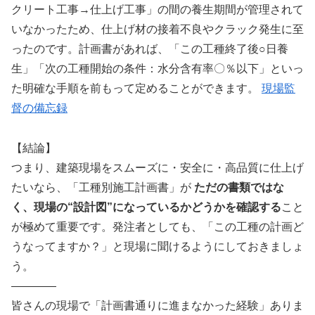
クリート工事→仕上げ工事」の間の養生期間が管理されて
いなかったため、仕上げ材の接着不良やクラック発生に至
ったのです。計画書があれば、「この工種終了後○日養
生」「次の工種開始の条件：水分含有率〇％以下」といっ
た明確な手順を前もって定めることができます。
現場監
督の備忘録
【結論】
つまり、建築現場をスムーズに・安全に・高品質に仕上げ
たいなら、「工種別施工計画書」が
ただの書類ではな
く、現場の“設計図”になっているかどうかを確認する
こと
が極めて重要です。発注者としても、「この工種の計画ど
うなってますか？」と現場に聞けるようにしておきましょ
う。
――――
皆さんの現場で「計画書通りに進まなかった経験」ありま