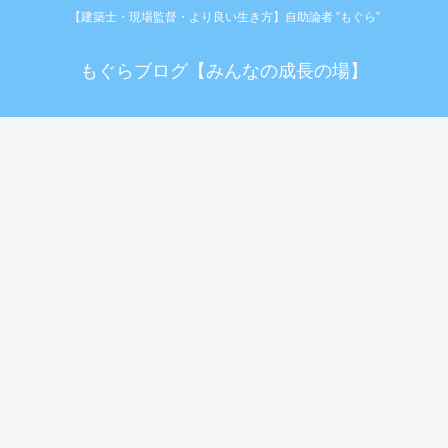
【建築士・現場監督・より良い生き方】自助論者 ”もぐら”
もぐらブログ【みんなの成長の場】