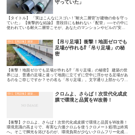
守っていた」
【タイトル】 「実はこんなにスゴい！“耐火二層管”が建物の命を守っ
ていた」 【衝撃的な結論】 普段目にも触れない「配管」──その中に
使われている耐火二層管こそが、あなたのマンションやビルの“安
全・静けさ・耐震性”を支える、隠れたスーパーヒー...
【吊り足場】衝撃！地面ゼロでも
00-1.【用語集】建築・土木・設備
足場が作れる⁉︎「吊り足場」の秘
密
【衝撃！地面ゼロでも足場が作れる⁉︎「吊り足場」の秘密】 建築の世
界には、普通の足場と違って地面に立てずに空中に浮かせる足場があ
るのをご存じですか？その名も「吊り足場」。文字通り上部からワイ
ヤーやチェーンで作業床を吊り下げる足場で、まるでビ...
クロムよ、さらば！次世代化成皮
00-1.【用語集】建築・土木・設備
膜で環境と品質をW改善！
【衝撃】クロムよ、さらば！次世代化成皮膜で環境と品質をW改善！
環境意識の高まりで、有害な六価クロムを使うクロメート処理は終焉
へ。そこで脚光を浴びるのが、環境負荷が少ないクロムフリー化成皮