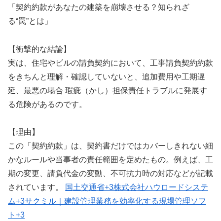
h
「契約約款があなたの建築を崩壊させる？知られざ
a
る“罠”とは」
t
G
P
【衝撃的な結論】
T
実は、住宅やビルの請負契約において、工事請負契約約款
:
をきちんと理解・確認していないと、追加費用や工期遅
延、最悪の場合 瑕疵（かし）担保責任トラブルに発展す
る危険があるのです。
【理由】
この「契約約款」は、契約書だけではカバーしきれない細
かなルールや当事者の責任範囲を定めたもの。例えば、工
期の変更、請負代金の変動、不可抗力時の対応などが記載
されています。
国土交通省
+3
株式会社ハウロードシステ
ム
+3
サクミル｜建設管理業務を効率化する現場管理ソフ
ト
+3