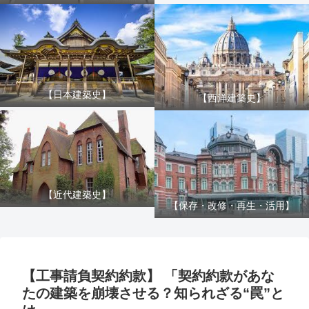
【日本建築史】
【西洋建築史】
【近代建築史】
【保存・改修・再生・活用】
【工事請負契約約款】 「契約約款があな
たの建築を崩壊させる？知られざる“罠”と