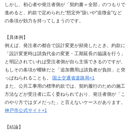
しかし、初心者や発注者側が「契約書＝全部」のつもりで
進めると、約款で定められた“想定外”扱いや“追徴金”など
の条項が効力を持ってしまうのです。
【具体例】
例えば、発注者の都合で設計変更が頻発したとき。約款に
「設計変更時は請負代金の変更・工期延長の協議を行う」
と明記されていれば受注者側が自ら主張できるのですが、
もしその条項が曖昧だと「追加費用は請負者が負担」と突
っぱねられることも。
国土交通省道路局
+1
また、公共工事用の標準約款では、契約履行のための施工
方法などが受注者に広く委ねられており、発注者側が「こ
のやり方ではダメだった」と言えないケースがあります。
神戸市公式サイト
+1
【結論】