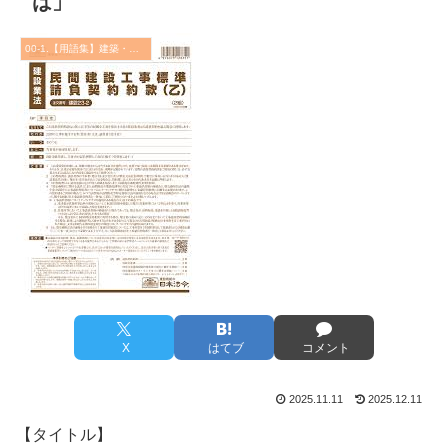
は」
00-1.【用語集】建築・土木・設備
X
はてブ
コメント
2025.11.11
2025.12.11
【タイトル】
C