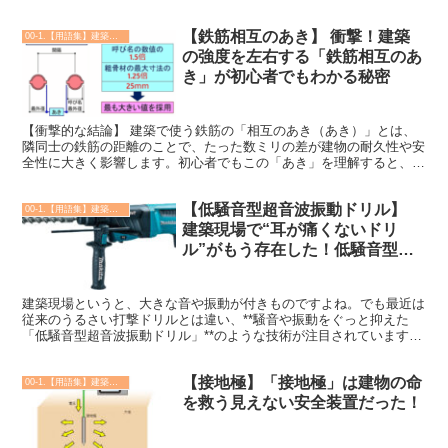
膜処理です。 実はこの技術、環境に優しいだけでなく、...
【鉄筋相互のあき】 衝撃！建築
00-1.【用語集】建築・土木・設備
の強度を左右する「鉄筋相互のあ
き」が初心者でもわかる秘密
【衝撃的な結論】 建築で使う鉄筋の「相互のあき（あき）」とは、
隣同士の鉄筋の距離のことで、たった数ミリの差が建物の耐久性や安
全性に大きく影響します。初心者でもこの「あき」を理解すると、配
筋（鉄筋を組む作業）の重要さが一気に見えてきます。 【...
【低騒音型超音波振動ドリル】
00-1.【用語集】建築・土木・設備
建築現場で“耳が痛くないドリ
ル”がもう存在した！低騒音型超
音波振動ドリルとは？
建築現場というと、大きな音や振動が付きものですよね。でも最近は
従来のうるさい打撃ドリルとは違い、**騒音や振動をぐっと抑えた
「低騒音型超音波振動ドリル」**のような技術が注目されています。
一般的な建設機械でも「低騒音型」として騒音対策が法律...
【接地極】「接地極」は建物の命
00-1.【用語集】建築・土木・設備
を救う見えない安全装置だった！