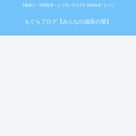
【建築士・現場監督・より良い生き方】自助論者 ”もぐら”
もぐらブログ【みんなの成長の場】