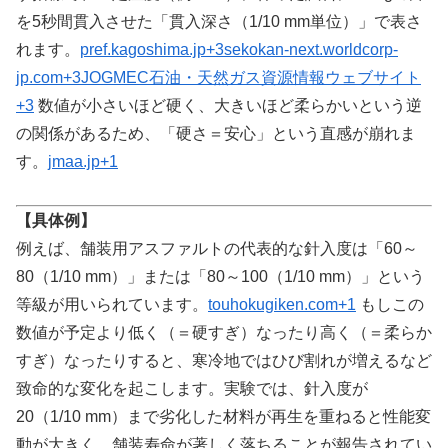
を5秒間貫入させた「貫入深さ（1/10 mm単位）」で表さ
れます。
pref.kagoshima.jp
+3
sekokan-next.worldcorp-
jp.com
+3
JOGMEC石油・天然ガス資源情報ウェブサイト
+3
数値が小さいほど硬く、大きいほど柔らかいという逆
の関係があるため、「硬さ＝安心」という直感が崩れま
す。
jmaa.jp
+1
【具体例】
例えば、舗装用アスファルトの代表的な針入度は「60～
80（1/10 mm）」または「80～100（1/10 mm）」という
等級が用いられています。
touhokugiken.com
+1
もしこの
数値が予定より低く（＝硬すぎ）なったり高く（＝柔らか
すぎ）なったりすると、寒冷地ではひび割れが増えるなど
致命的な変化を起こします。実験では、針入度が
20（1/10 mm）まで劣化した材料が再生を重ねると性能変
動が大きく、舗装寿命が著しく落ちることが報告されてい