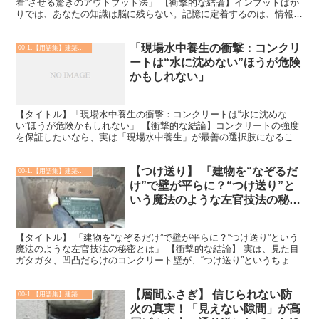
着”させる驚きのアウトプット法」 【衝撃的な結論】インプットばか
りでは、あなたの知識は脳に残らない。記憶に定着するのは、情報を
アウトプットしたときだけ。読むだけ勉強は“見せかけ...
「現場水中養生の衝撃：コンクリ
00-1.【用語集】建築・土木・設備
ートは“水に沈めない”ほうが危険
かもしれない」
【タイトル】「現場水中養生の衝撃：コンクリートは“水に沈めな
い”ほうが危険かもしれない」 【衝撃的な結論】コンクリートの強度
を保証したいなら、実は「現場水中養生」が最善の選択肢になること
が多い。普通の管理だと、設計強度に届かないリスクまで出...
【つけ送り】 「建物を“なぞるだ
00-1.【用語集】建築・土木・設備
け”で壁が平らに？“つけ送り”と
いう魔法のような左官技法の秘密
とは」
【タイトル】 「建物を“なぞるだけ”で壁が平らに？“つけ送り”という
魔法のような左官技法の秘密とは」 【衝撃的な結論】 実は、見た目
ガタガタ、凹凸だらけのコンクリート壁が、“つけ送り”というちょっ
とした左官処理だけで、まるで新築のようにツル...
【層間ふさぎ】 信じられない防
00-1.【用語集】建築・土木・設備
火の真実！「見えない隙間」が高