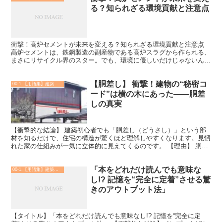
る？知られざる環境貢献と注意点
衝撃！高炉セメントが未来を変える？知られざる環境貢献と注意点
高炉セメントは、鉄鋼製造の副産物である高炉スラグから作られる、
まさにリサイクル界のスター。でも、環境に優しいだけじゃないんで
す。 セメント製造時のCO2排出量を大幅に削減！なんと...
【胴差し】 衝撃！建物の“秘密コ
00-1.【用語集】建築・土木・設備
ード”は横の木にあった――胴差
しの真実
【衝撃的な結論】 建築初心者でも「胴差し（どうさし）」という部
材を知るだけで、住宅の構造が驚くほど理解しやすくなります。見慣
れた家の仕組みが一気に立体的に見えてくるのです。 【理由】 胴差
しとは、木造住宅の在来工法（木造軸組工法）のなかで、...
「本をどれだけ読んでも意味な
00-1.【用語集】建築・土木・設備
し!? 記憶を“完全に定着”させる驚
きのアウトプット法」
【タイトル】「本をどれだけ読んでも意味なし!? 記憶を“完全に定