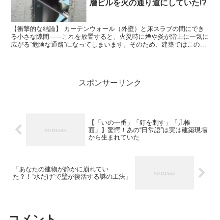
層ビルを火の通り道にしていた!?
【衝撃的な結論】 カーテンウォール（外壁）と床スラブの間にでき
る小さな隙間――これを放置すると、火災時に煙や炎が階上に一気に
広がる“危険な通路”になってしまいます。そのため、建築ではこの隙
間を確実に埋める「層間ふさぎ（そうかんふさぎ）」とい...
スポンサーリンク
【「いの一番」「釘を刺す」「几帳
面」】驚愕！あの“日常語”は実は建築現場
から生まれていた
「あなたの建物が静かに崩れてい
た？！“水だけ”で壁が復活する謎の工法」
コメント