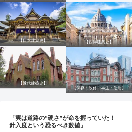
【日本建築史】
【西洋建築史】
【近代建築史】
【保存・改修・再生・活用】
「実は道路の“硬さ”が命を握っていた！
針入度という恐るべき数値」