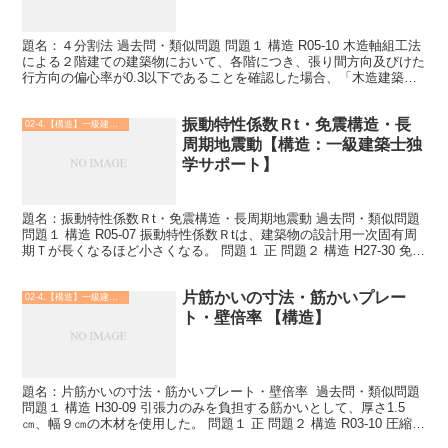
題名：４分割法 過去問・類似問題 問題１ 構造 R05-10 木造軸組工法
による２階建ての建築物において、各階につき、張り間方向及びけた
行方向の偏心率が0.3以下であることを確認した場合、「木造建築物
の軸組の設置の基準（４分割法）」によらな...
振動特性係数Ｒt・免震構造・長
02-4.【構造】一級建築士
周期地震動【構造：一級建築士独
学サポート】
題名：振動特性係数Ｒt・免震構造・長周期地震動 過去問・類似問題
問題１ 構造 R05-07 振動特性係数Ｒtは、建築物の設計用一次固有周
期Ｔが長くなるほど小さくなる。 問題１ 正 問題２ 構造 H27-30 免震
構造による耐震改修は、免震...
片筋かいの寸法・筋かいプレー
02-4.【構造】一級建築士
ト・壁倍率 【構造】
題名：片筋かいの寸法・筋かいプレート・壁倍率 過去問・類似問題
問題１ 構造 H30-09 引張力のみを負担する筋かいとして、厚さ1.5
㎝、幅９㎝の木材を使用した。 問題１ 正 問題２ 構造 R03-10 圧縮力
と引張力の両方を負担する筋...