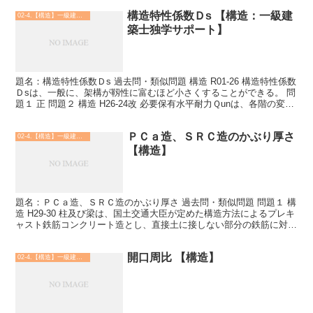
構造特性係数Ｄs 【構造：一級建
02-4.【構造】一級建築士
築士独学サポート】
題名：構造特性係数Ｄs 過去問・類似問題 構造 R01-26 構造特性係数
Ｄsは、一般に、架構が靱性に富むほど小さくすることができる。 問
題１ 正 問題２ 構造 H26-24改 必要保有水平耐力Ｑunは、各階の変形
能力を大きくすると小さくな...
ＰＣａ造、ＳＲＣ造のかぶり厚さ
02-4.【構造】一級建築士
【構造】
題名：ＰＣａ造、ＳＲＣ造のかぶり厚さ 過去問・類似問題 問題１ 構
造 H29-30 柱及び梁は、国土交通大臣が定めた構造方法によるプレキ
ャスト鉄筋コンクリート造とし、直接土に接しない部分の鉄筋に対す
る最小かぶり厚さを２㎝とした。 問題１ 正...
開口周比 【構造】
02-4.【構造】一級建築士