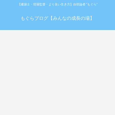
【建築士・現場監督・より良い生き方】自助論者 ”もぐら”
もぐらブログ【みんなの成長の場】