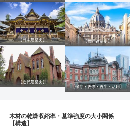
【日本建築史】
【西洋建築史】
【近代建築史】
【保存・改修・再生・活用】
木材の乾燥収縮率・基準強度の大小関係
【構造】