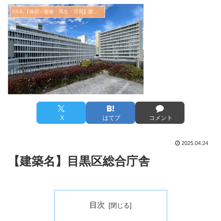
03-9.【保存・改修・再生・活用】建築実例
X
はてブ
コメント
2025.04.24
【建築名】目黒区総合庁舎
目次