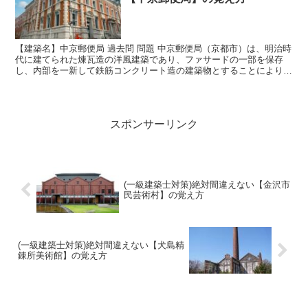
【建築名】中京郵便局 過去問 問題 中京郵便局（京都市）は、明治時
代に建てられた煉瓦造の洋風建築であり、ファサードの一部を保存
し、内部を一新して鉄筋コンクリート造の建築物とすることにより、
現在でも郵便局として利用されている。 正解は ○ 中...
スポンサーリンク
(一級建築士対策)絶対間違えない【金沢市
民芸術村】の覚え方
(一級建築士対策)絶対間違えない【犬島精
錬所美術館】の覚え方