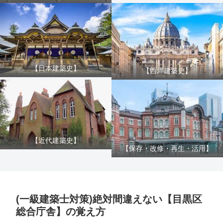
【日本建築史】
【西洋建築史】
【近代建築史】
【保存・改修・再生・活用】
(一級建築士対策)絶対間違えない【目黒区
総合庁舎】の覚え方