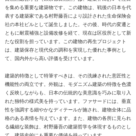
を集める重要な建築物です。この建物は、戦後の日本を代
表する建築家である村野藤吾により設計された生命保険会
社の本社ビルとして誕生しました。その後、時代の変遷と
ともに耐震補強と設備改修を経て、現在は区役所として新
たな役割を担っています。この建物の再生プロジェクト
は、建築保存と現代化の調和を実現した優れた事例とし
て、国内外から高い評価を受けています。
建築的特徴として特筆すべきは、その洗練された意匠性と
機能性の両立です。外観は、モダニズム建築の特徴を色濃
く反映しながらも、日本の伝統的な美意識を巧みに取り入
れた独特の様式美を持っています。ファサードには、垂直
性を強調する細やかなディテールが施され、建物全体に品
格のある表情を与えています。また、建物の各所に見られ
る繊細な装飾は、村野藤吾の建築哲学を体現するものとし
て、建築史的にも重要な価値を持っています。