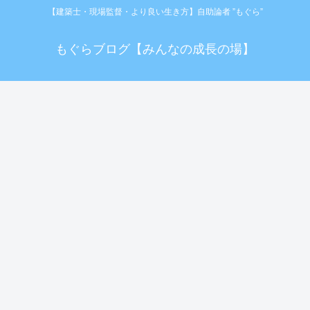
【建築士・現場監督・より良い生き方】自助論者 ”もぐら”
もぐらブログ【みんなの成長の場】