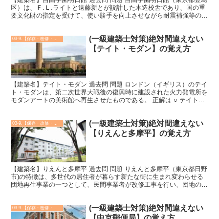
区）は、Ｆ.Ｌ.ライトと遠藤新とが設計した木造校舎であり、国の重
要文化財の指定を受けて、使い勝手を向上させながら耐震補強等の改
修がなされ、現在では結婚式やパーティーにも利用さ...
(一級建築士対策)絶対間違えない
03-9.【保存・改修・再生・活用】建築実例
【テイト・モダン】の覚え方
【建築名】テイト・モダン 過去問 問題 ロンドン（イギリス）のテイ
ト・モダンは、第二次世界大戦後の復興時に建設された火力発電所を
モダンアートの美術館へ再生させたものである。 正解は ○ テイト・
モダン（ロンドン)は、第二次世界大戦後の復興時...
(一級建築士対策)絶対間違えない
03-9.【保存・改修・再生・活用】建築実例
【りえんと多摩平】の覚え方
【建築名】りえんと多摩平 過去問 問題 りえんと多摩平（東京都日野
市)の特徴は、多世代の居住者が暮らす新たな街に生まれ変わらせる
団地再生事業の一つとして、民間事業者が改修工事を行い、団地の一
部の住棟をシェアハウスとして再生した。 正解は ○...
(一級建築士対策)絶対間違えない
03-9.【保存・改修・再生・活用】建築実例
【中京郵便局】の覚え方