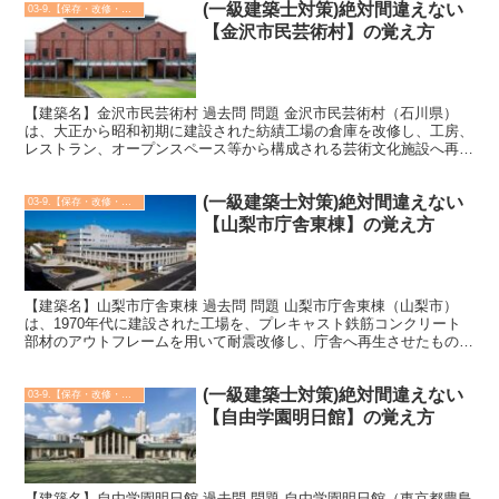
(一級建築士対策)絶対間違えない
03-9.【保存・改修・再生・活用】建築実例
【金沢市民芸術村】の覚え方
【建築名】金沢市民芸術村 過去問 問題 金沢市民芸術村（石川県）
は、大正から昭和初期に建設された紡績工場の倉庫を改修し、工房、
レストラン、オープンスペース等から構成される芸術文化施設へ再生
させたものである。 正解は ○ 金沢市民芸術村は、金...
(一級建築士対策)絶対間違えない
03-9.【保存・改修・再生・活用】建築実例
【山梨市庁舎東棟】の覚え方
【建築名】山梨市庁舎東棟 過去問 問題 山梨市庁舎東棟（山梨市）
は、1970年代に建設された工場を、プレキャスト鉄筋コンクリート
部材のアウトフレームを用いて耐震改修し、庁舎へ再生させたもので
ある。 正解は ○ 山梨市庁舎は、2004年に閉鎖...
(一級建築士対策)絶対間違えない
03-9.【保存・改修・再生・活用】建築実例
【自由学園明日館】の覚え方
【建築名】自由学園明日館 過去問 問題 自由学園明日館（東京都豊島