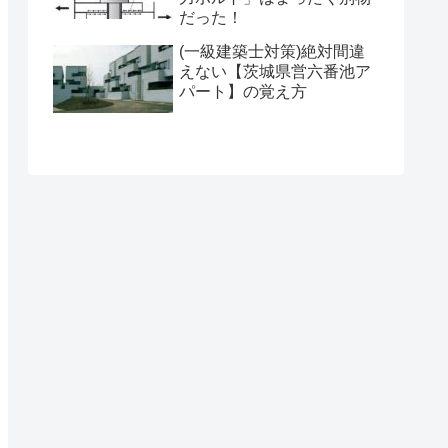
だった！
(一級建築士対策)絶対間違
えない【茨城県営六番池ア
パート】の覚え方