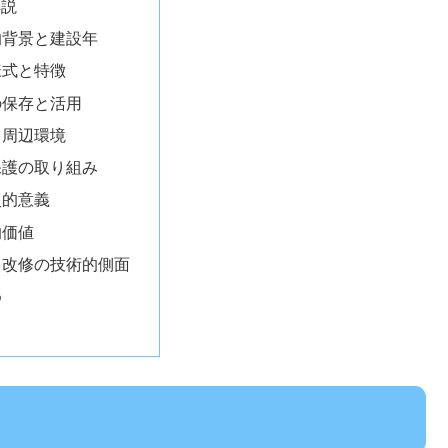
解説
史的背景と建設年
築様式と特徴
物の保存と活用
地と周辺環境
観保護の取り組み
築史的意義
的価値
存・改修の技術的側面
め