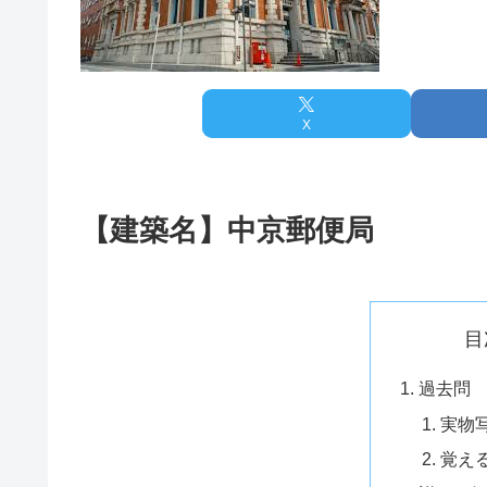
X
【建築名】中京郵便局
目
過去問
実物
覚え