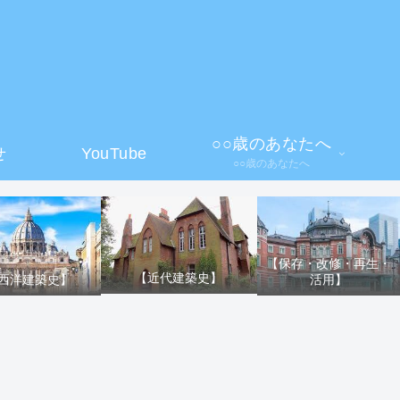
】
○○歳のあなたへ
せ
YouTube
○○歳のあなたへ
【保存・改修・再生・
【近代建築史】
活用】
西洋建築史】