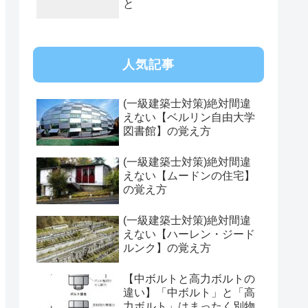
と
人気記事
(一級建築士対策)絶対間違
えない【ベルリン自由大学
図書館】の覚え方
(一級建築士対策)絶対間違
えない【ムードンの住宅】
の覚え方
(一級建築士対策)絶対間違
えない【ハーレン・ジード
ルンク】の覚え方
【中ボルトと高力ボルトの
違い】「中ボルト」と「高
力ボルト」はまったく別物