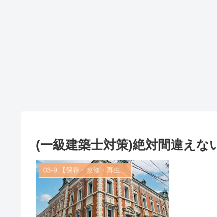
(一級建築士対策)絶対間違えな
03-9.【保存・改修・再生・活用】建築実例