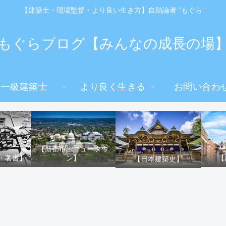
【建築士・現場監督・より良い生き方】自助論者 ”もぐら”
もぐらブログ【みんなの成長の場
一級建築士
より良く生きる
お問い合わ
【新都市・ニュータウ
ン】
・著書】
【
【日本建築史】