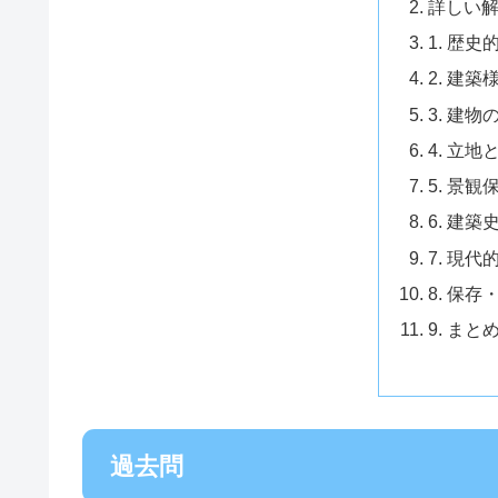
詳しい
1. 歴
2. 建
3. 建
4. 立
5. 景
6. 建
7. 現代
8. 保
9. まと
過去問