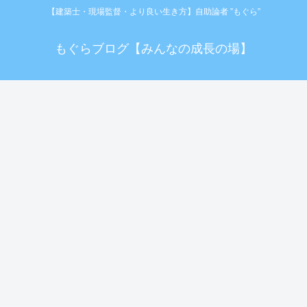
【建築士・現場監督・より良い生き方】自助論者 ”もぐら”
もぐらブログ【みんなの成長の場】