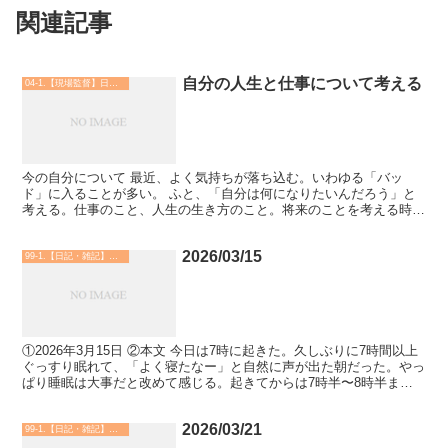
関連記事
自分の人生と仕事について考える
04-1.【現場監督】日記・実務 他
今の自分について 最近、よく気持ちが落ち込む。いわゆる「バッ
ド」に入ることが多い。 ふと、「自分は何になりたいんだろう」と
考える。仕事のこと、人生の生き方のこと。将来のことを考える時間
が増えた。 もともと、自分には明確な夢や「将来こうなりた...
2026/03/15
99-1.【日記・雑記】自由
①2026年3月15日 ②本文 今日は7時に起きた。久しぶりに7時間以上
ぐっすり眠れて、「よく寝たなー」と自然に声が出た朝だった。やっ
ぱり睡眠は大事だと改めて感じる。起きてからは7時半〜8時半まで
一級建築士の法規を勉強。そのあと30分アフレ...
2026/03/21
99-1.【日記・雑記】自由