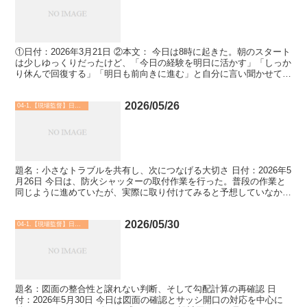
①日付：2026年3月21日 ②本文： 今日は8時に起きた。朝のスタート
は少しゆっくりだったけど、「今日の経験を明日に活かす」「しっか
り休んで回復する」「明日も前向きに進む」と自分に言い聞かせて、
気持ちを整えた。こうやって自分の内側に意識を...
2026/05/26
04-1.【現場監督】日記・実務 他
題名：小さなトラブルを共有し、次につなげる大切さ 日付：2026年5
月26日 今日は、防火シャッターの取付作業を行った。普段の作業と
同じように進めていたが、実際に取り付けてみると予想していなかっ
た課題が出てきた。 今回取り付けた防火シャッタ...
2026/05/30
04-1.【現場監督】日記・実務 他
題名：図面の整合性と譲れない判断、そして勾配計算の再確認 日
付：2026年5月30日 今日は図面の確認とサッシ開口の対応を中心に