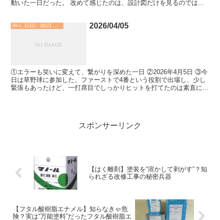
動いた一日だった。 改めて感じたのは、設計図だけを見るのではな
く、サッシ図やALC図まで含めて整合性を確認するこ...
2026/04/05
99-1.【日記・雑記】自由
①エラーも笑いに変えて、繋がりを深めた一日 ②2026年4月5日 ③今
日は草野球に参加した。ファーストで4番という役割で出場し、少し
緊張もあったけど、一打席目でしっかりヒットを打てたのは素直に嬉
しかった。みんなが喜んでくれて、その反応を見て...
スポンサーリンク
【はく離剤】塗装を“溶かして剥がす”？知
られざる改修工事の秘密兵器
【フタル酸樹脂エナメル】知らなきゃ危
険？実は“万能塗料”だったフタル酸樹脂エ