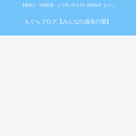
【建築士・現場監督・より良い生き方】自助論者 ”もぐら”
もぐらブログ【みんなの成長の場】