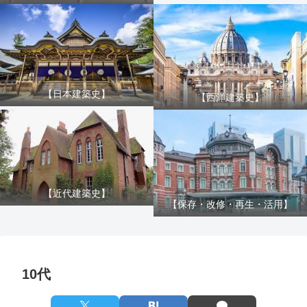
【日本建築史】
【西洋建築史】
【近代建築史】
【保存・改修・再生・活用】
10代