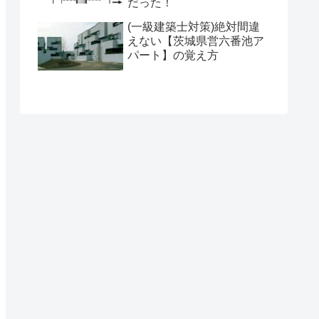
だった！
(一級建築士対策)絶対間違
えない【茨城県営六番池ア
パート】の覚え方