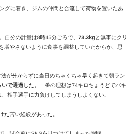
ングに着き、ジムの仲間と合流して荷物を置いたあ
。自分の計量は8時45分ごろで、
73.3kg
と無事にクリ
重を増やさないように食事を調整していたからか、思
。
方法が分からずに当日めちゃくちゃ早く起きて朝ラン
くらいで通過
した。一番の理想は74キロちょうどでバキ
は、相手選手に力負けしてしまうしよくない。
けた苦い経験があった。
で、試合前にSNSを見つけてしまった瞬間、