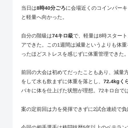
当日は
8時40分ごろ
に会場近くのコインパーキ
と軽量へ向かった。
自分の階級は
74キロ級
で、軽量は8時スタート
アできた。この1週間は減量というよりも体
ったほどストレスを感じずに体重管理できた
前回の大会は初めてだったこともあり、減量
をして水も飲まずに体重を落とし、
72.4kg
バキに体を仕上げた状態が理想。72キロ台で
案の定前回は力を発揮できずに2試合連続で負
今回の相手選手は格闘技歴5年以上のベテラン