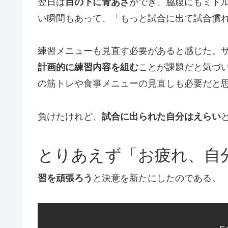
翌日は
目の下に青あざ
ができ、脇腹にもミド
い瞬間もあって、「もっと試合に出て試合慣
練習メニューも見直す必要があると感じた。
計画的に練習内容を組む
ことが課題だと気づ
の筋トレや食事メニューの見直しも必要だと
負けたけれど、
試合に出られた自分はえらい
とりあえず「お疲れ、自
習を頑張ろう
と決意を新たにしたのである。