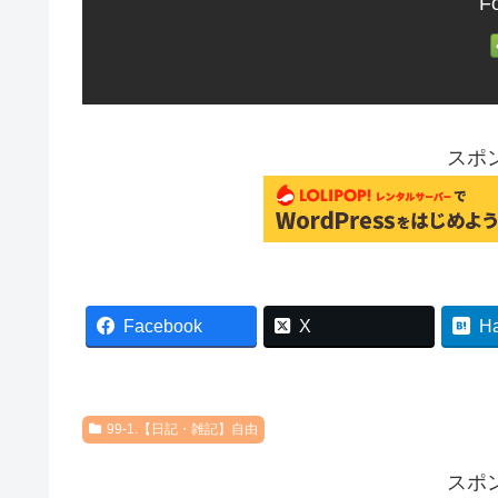
Fo
スポ
Facebook
X
H
99-1.【日記・雑記】自由
スポ