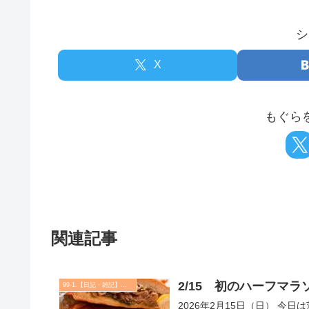
シ
X
もぐら
関連記事
2/15 初のハーフマ
99-1.【日記・雑記】自由
2026年2月15日（日） 