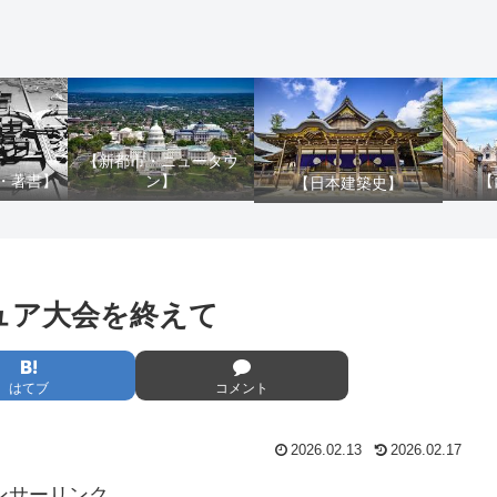
【新都市・ニュータウ
ン】
・著書】
【
【日本建築史】
ュア大会を終えて
はてブ
コメント
2026.02.13
2026.02.17
ンサーリンク