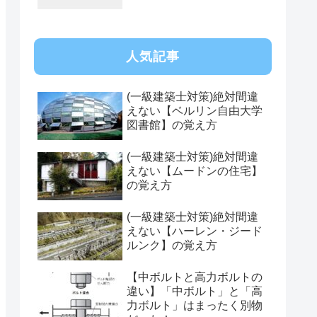
人気記事
(一級建築士対策)絶対間違
えない【ベルリン自由大学
図書館】の覚え方
(一級建築士対策)絶対間違
えない【ムードンの住宅】
の覚え方
(一級建築士対策)絶対間違
えない【ハーレン・ジード
ルンク】の覚え方
【中ボルトと高力ボルトの
違い】「中ボルト」と「高
力ボルト」はまったく別物