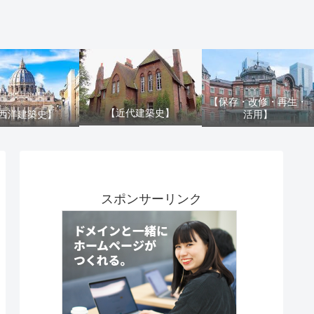
【保存・改修・再生・
【近代建築史】
活用】
西洋建築史】
スポンサーリンク