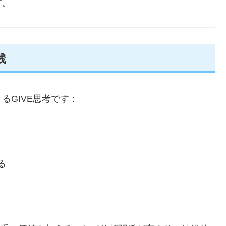
す。
践
るGIVE思考です：
る