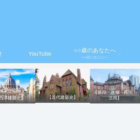
】
○○歳のあなたへ
せ
YouTube
○○歳のあなたへ
【保存・改修・再生・
【近代建築史】
活用】
西洋建築史】