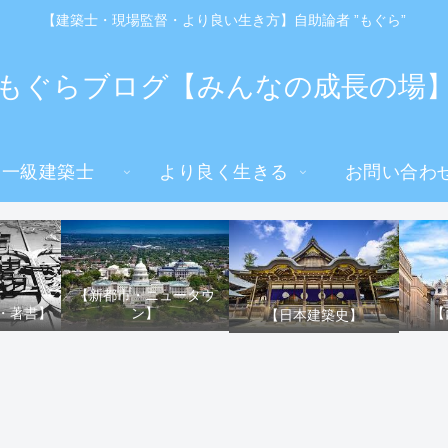
【建築士・現場監督・より良い生き方】自助論者 ”もぐら”
もぐらブログ【みんなの成長の場
一級建築士
より良く生きる
お問い合わ
【新都市・ニュータウ
ン】
・著書】
【
【日本建築史】