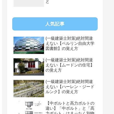
と
人気記事
(一級建築士対策)絶対間違
えない【ベルリン自由大学
図書館】の覚え方
(一級建築士対策)絶対間違
えない【ムードンの住宅】
の覚え方
(一級建築士対策)絶対間違
えない【ハーレン・ジード
ルンク】の覚え方
【中ボルトと高力ボルトの
違い】「中ボルト」と「高
力ボルト」はまったく別物