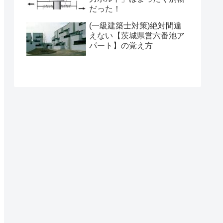
だった！
(一級建築士対策)絶対間違
えない【茨城県営六番池ア
パート】の覚え方