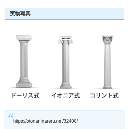
実物写真
https://otonaninareru.net/32408/