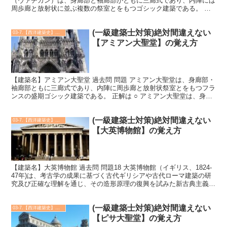
（ヴァチカン）は、身廊部と袖廊部がともに三廊式であり、内陣には
周歩廊と放射状に並ぶ複数の祭室とをもつゴシック建築である。 正
解は × 設問は、アミアン大聖堂についての記述であ...
(一級建築士対策)絶対間違えない
03-7.【西洋建築史】建築実例
【アミアン大聖堂】の覚え方
【建築名】アミアン大聖堂 過去問 問題 アミアン大聖堂は、身廊部・
袖廊部ともに三廊式であり、内陣に周歩廊と放射状祭室とをもつフラ
ンスの盛期ゴシック建築である。 正解は ○ アミアン大聖堂は、身廊
部・袖廊部ともに三廊式であり、内陣に周歩廊と放...
(一級建築士対策)絶対間違えない
03-7.【西洋建築史】建築実例
【大英博物館】の覚え方
【建築名】大英博物館 過去問 問題18 大英博物館（イギリス、1824-
47年)は、考古学の成果に基づく古代ギリシアや古代ローマ建築の研
究及び正確な理解を通じ、その造形原理の復興を試みた新古典主義を
背景としている。 正解は ○ 大英博物館（...
(一級建築士対策)絶対間違えない
03-7.【西洋建築史】建築実例
【ピサ大聖堂】の覚え方