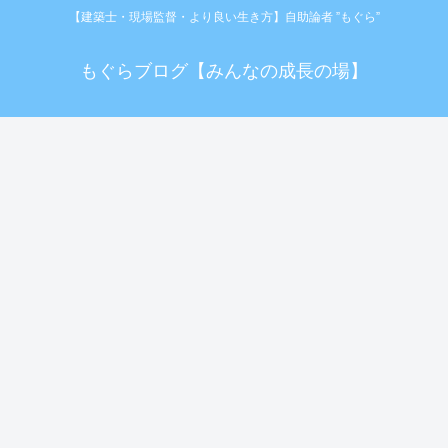
【建築士・現場監督・より良い生き方】自助論者 ”もぐら”
もぐらブログ【みんなの成長の場】