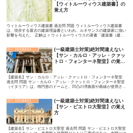
【ウィトルーウィウス建築書】の
覚え方
ウィトルーウィウス建築書 過去問 問題 ウィトルーウィウス建築書
は、現存する最古の建築理論書といわれ、ルネサンスの建築家に強い
影響を与えた。 正解は ○ ウィトルーウィウスの著書「建築書（建築
十書）」は、ローマ時代に書かれたもので、現存する...
(一級建築士対策)絶対間違えない
03-7.【西洋建築史】建築実例
【サン・カルロ・アッレ・クァッ
トロ・フォンターネ聖堂】の覚え
方
【建築名】サン・カルロ・アッレ・クァットロ・フォンターネ聖堂
過去問 問題 サン・カルロ・アッレ・クァットロ・フォンターネ聖堂
（イタリア）は、楕円形のドームと、凹凸の湾曲面や曲線が使用され
たファサードをもつバロック建築である。 正解は ○ ...
(一級建築士対策)絶対間違えない
03-7.【西洋建築史】建築実例
【サン・ピエトロ大聖堂】の覚え
方
【建築名】サン・ピエトロ大聖堂 過去問 問題 サン・ピエトロ大聖堂