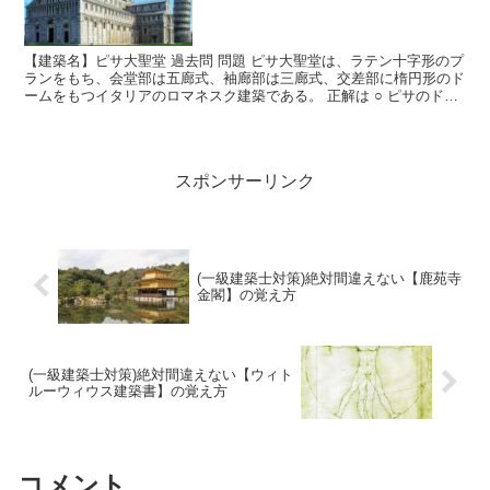
【建築名】ピサ大聖堂 過去問 問題 ピサ大聖堂は、ラテン十字形のプ
ランをもち、会堂部は五廊式、袖廊部は三廊式、交差部に楕円形のド
ームをもつイタリアのロマネスク建築である。 正解は ○ ピサのドゥ
オモ広場に建つピサ大聖堂は、ラテン十字形（十字...
スポンサーリンク
(一級建築士対策)絶対間違えない【鹿苑寺
金閣】の覚え方
(一級建築士対策)絶対間違えない【ウィト
ルーウィウス建築書】の覚え方
コメント