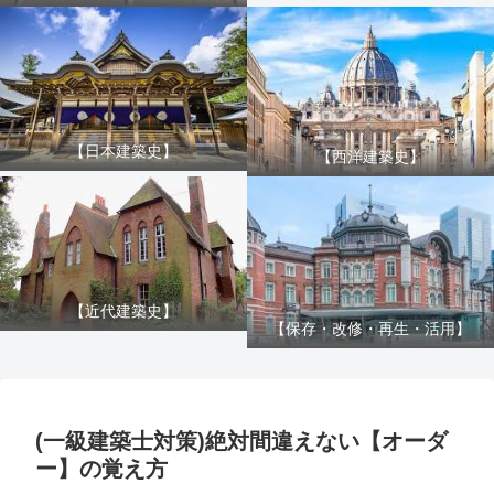
【日本建築史】
【西洋建築史】
【近代建築史】
【保存・改修・再生・活用】
(一級建築士対策)絶対間違えない【オーダ
ー】の覚え方