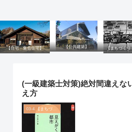
【公共建築】
【住宅・集合住宅】
【まちづくり
(一級建築士対策)絶対間違え
え方
03-4.【まちづくり・著書】都市実例