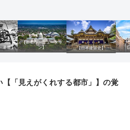
【新都市・ニュータウ
ン】
・著書】
【
【日本建築史】
ない【「見えがくれする都市」】の覚