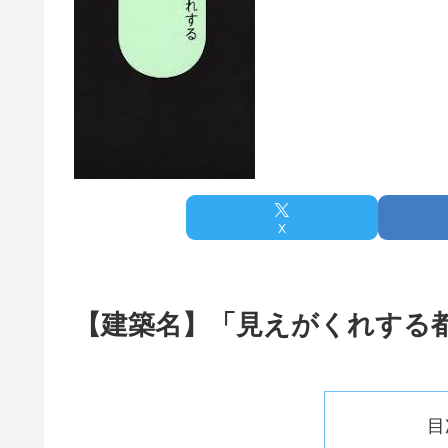
X
【建築名】「見えがくれする
目