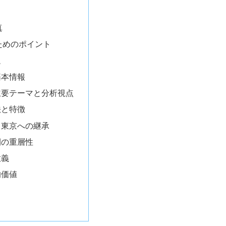
真
ためのポイント
説
基本情報
の主要テーマと分析視点
法と特徴
から東京への継承
空間の重層性
意義
的価値