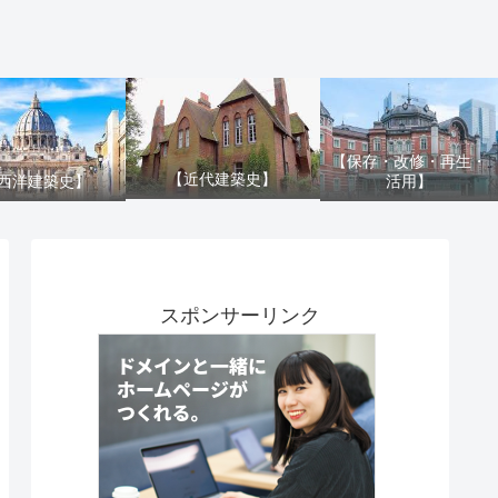
【保存・改修・再生・
【近代建築史】
活用】
西洋建築史】
スポンサーリンク