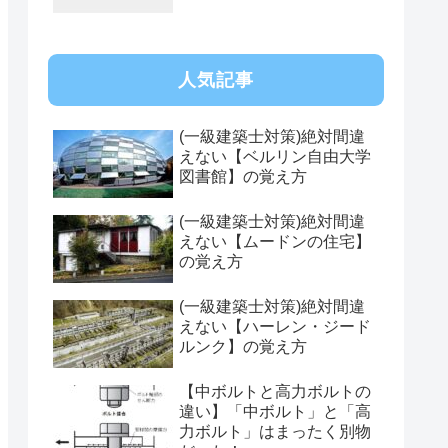
人気記事
(一級建築士対策)絶対間違
えない【ベルリン自由大学
図書館】の覚え方
(一級建築士対策)絶対間違
えない【ムードンの住宅】
の覚え方
(一級建築士対策)絶対間違
えない【ハーレン・ジード
ルンク】の覚え方
【中ボルトと高力ボルトの
違い】「中ボルト」と「高
力ボルト」はまったく別物