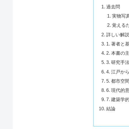
過去問
実物写
覚える
詳しい解
1. 著者と
2. 本書
3. 研究手
4. 江戸
5. 都市
6. 現代的
7. 建築学
結論