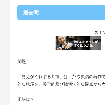
過去問
スポ
問題
「見えがくれする都市」は、芦原義信の著作
的な秩序を、美学的及び幾何学的な観点から
正解は ×