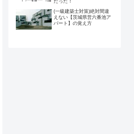
だった！
(一級建築士対策)絶対間違
えない【茨城県営六番池ア
パート】の覚え方