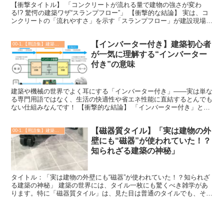
【衝撃タイトル】 「コンクリートが流れる量で建物の強さが変わ
る!? 驚愕の建築ワザ“スランプフロー”」 【衝撃的な結論】 実は、コ
ンクリートの「流れやすさ」を示す「スランプフロー」が建設現場の
仕上がりや耐久性に直結しているのです。初心者には...
【インバーター付き】建築初心者
00-1.【用語集】建築・土木・設備
が一気に理解する“インバーター
付き”の意味
建築や機械の世界でよく耳にする「インバーター付き」――実は単な
る専門用語ではなく、生活の快適性や省エネ性能に直結するとんでも
ない仕組みなんです！ 【衝撃的な結論】 「インバーター付き」と
は、直流（DC）電力を**自在に制御可能な交流（AC）...
【磁器質タイル】「実は建物の外
00-1.【用語集】建築・土木・設備
壁にも“磁器”が使われていた！？
知られざる建築の神秘」
タイトル：「実は建物の外壁にも“磁器”が使われていた！？知られざ
る建築の神秘」 建築の世界には、タイル一枚にも驚くべき雑学があ
ります。特に「磁器質タイル」は、見た目は普通のタイルでも、その
内部には陶器とは全く違う高度な技術と性質が隠れている...