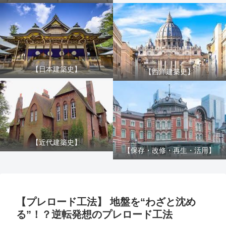
【日本建築史】
【西洋建築史】
【近代建築史】
【保存・改修・再生・活用】
【プレロード工法】 地盤を“わざと沈め
る”！？逆転発想のプレロード工法