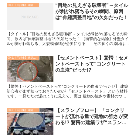
“目地の見えざる破壊者”～タイル
00-1.【用語集】建築・土木・設備
が剥がれ落ちるその瞬間、原因
は“伸縮調整目地”の欠如だった！
【タイトル】“目地の見えざる破壊者”～タイルが剥がれ落ちるその瞬
間、原因は“伸縮調整目地”の欠如だった！ 【衝撃的な結論】外壁タイ
ルが剥がれ落ちる、大規模修繕が必要になる――その多くの原因は、
実は“伸縮調整目地（タイル工事でいう可動目地）”...
【セメントペースト】驚愕！セメ
00-1.【用語集】建築・土木・設備
ントペーストって“コンクリート
の血液”だった!?
【驚愕！セメントペーストって“コンクリートの血液”だった!?】 建築
初心者がまず知っておきたいのが 「セメントペースト」 という材料
です。一見ただの泥のように見えて、実は 建物の強さや素材のつな
がりを決める“隠れた主役” なのです！ 【衝撃...
【スランプフロー】 「コンクリ
00-1.【用語集】建築・土木・設備
ートが流れる量で建物の強さが変
わる!? 驚愕の建築ワザ“スランプ
フロー”」