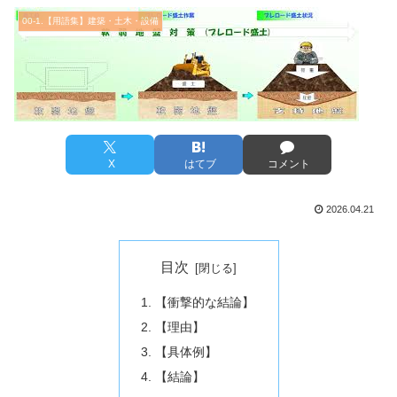
00-1.【用語集】建築・土木・設備
X
はてブ
コメント
2026.04.21
目次
【衝撃的な結論】
【理由】
【具体例】
【結論】