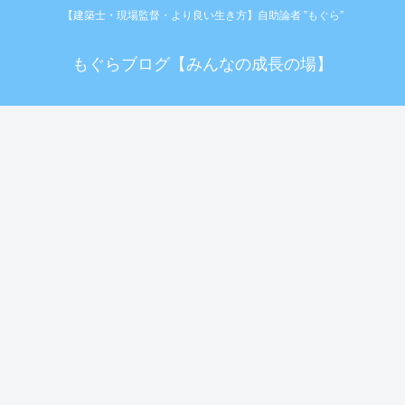
【建築士・現場監督・より良い生き方】自助論者 ”もぐら”
もぐらブログ【みんなの成長の場】