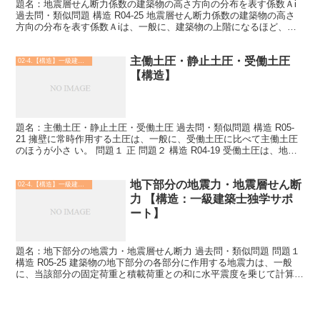
題名：地震層せん断力係数の建築物の高さ方向の分布を表す係数Ａi
過去問・類似問題 構造 R04-25 地震層せん断力係数の建築物の高さ
方向の分布を表す係数Ａiは、一般に、建築物の上階になるほど、ま
た、建築物の設計用一次固有周期Ｔが長くなる...
主働土圧・静止土圧・受働土圧
02-4.【構造】一級建築士
【構造】
題名：主働土圧・静止土圧・受働土圧 過去問・類似問題 構造 R05-
21 擁壁に常時作用する土圧は、一般に、受働土圧に比べて主働土圧
のほうが小さ い。 問題１ 正 問題２ 構造 R04-19 受働土圧は、地下
外壁や擁壁が地盤を押す方向に変位...
地下部分の地震力・地震層せん断
02-4.【構造】一級建築士
力 【構造：一級建築士独学サポ
ート】
題名：地下部分の地震力・地震層せん断力 過去問・類似問題 問題１
構造 R05-25 建築物の地下部分の各部分に作用する地震力は、一般
に、当該部分の固定荷重と積載荷重との和に水平震度を乗じて計算す
る。 問題１ 正 主語は「地震力」、問題２の...