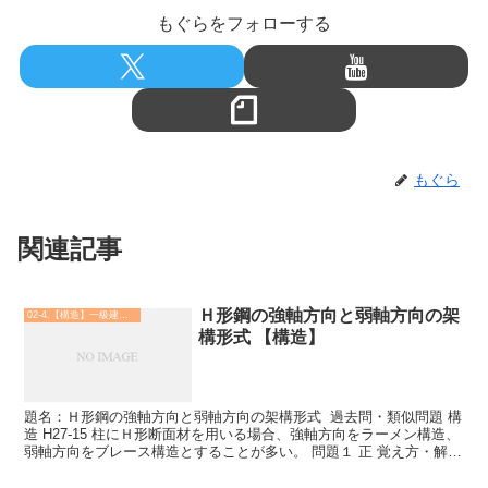
もぐらをフォローする
もぐら
関連記事
Ｈ形鋼の強軸方向と弱軸方向の架
02-4.【構造】一級建築士
構形式 【構造】
題名：Ｈ形鋼の強軸方向と弱軸方向の架構形式 過去問・類似問題 構
造 H27-15 柱にＨ形断面材を用いる場合、強軸方向をラーメン構造、
弱軸方向をブレース構造とすることが多い。 問題１ 正 覚え方・解説
・この設問のポイントは、強軸方向とは...