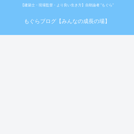
【建築士・現場監督・より良い生き方】自助論者 ”もぐら”
もぐらブログ【みんなの成長の場】