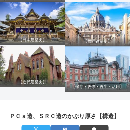
【日本建築史】
【西洋建築史】
【近代建築史】
【保存・改修・再生・活用】
ＰＣａ造、ＳＲＣ造のかぶり厚さ【構造】