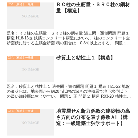
ＲＣ柱の主筋量・ＳＲＣ柱の鋼材
02-4.【構造】一級建築士
量 【構造】
題名：ＲＣ柱の主筋量・ＳＲＣ柱の鋼材量 過去問・類似問題 問題１
構造 H18-13改 鉄筋コンクリート構造において、柱のコンクリート全
断面積に対する主筋全断面 積の割合は、0.8％以上とする。 問題１
正 問題２ 構造 H20-15 鉄骨...
砂質土と粘性土１【構造】
02-4.【構造】一級建築士
題名：砂質土と粘性土１ 過去問・類似問題 問題１ 構造 H21-22 地盤
の液状化は、地表面から約20ｍ以内の深さの沖積層で地下水位以下
の緩い細砂層に生じやすい。 問題１ 正 問題２ 構造 R03-20 粘性土を
支持層とする場合は、即時沈下...
地震層せん断力係数の建築物の高
02-4.【構造】一級建築士
さ方向の分布を表す係数Ａi 【構
造：一級建築士独学サポート】