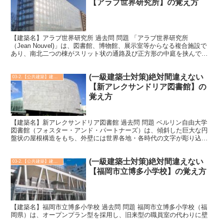
【アラブ世界研究所】の覚え方
【建築名】アラブ世界研究所 過去問 問題 「アラブ世界研究所
（Jean Nouvel)」は、図書館、博物館、展示室等からなる複合施設で
あり、南北二つの棟がスリット状の通路及び正方形の中庭を挟んで対
峙する構成となっている。 正解は ○ アラブ...
(一級建築士対策)絶対間違えない
03-2.【公共建築】建築実例
【新アレクサンドリア図書館】の
覚え方
【建築名】新アレクサンドリア図書館 過去問 問題 ベルリン自由大学
図書館（フォスター・アンド・パートナーズ）は、傾斜した巨大な円
盤状の屋根構造をもち、外壁には世界各地・各時代の文字が彫り込ま
れている。 正解は × ベルリン自由大学図書館（フ...
(一級建築士対策)絶対間違えない
03-2.【公共建築】建築実例
【福岡市立博多小学校】の覚え方
【建築名】福岡市立博多小学校 過去問 問題 福岡市立博多小学校（福
岡県）は、オープンプラン型を採用し、旧来型の職員室の代わりに壁