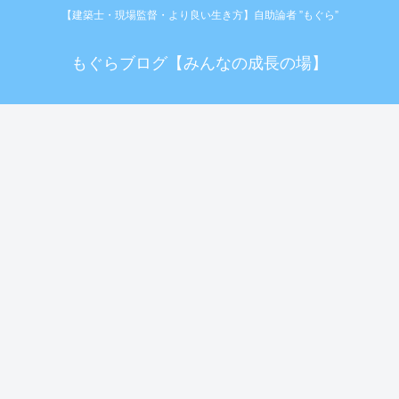
【建築士・現場監督・より良い生き方】自助論者 ”もぐら”
もぐらブログ【みんなの成長の場】