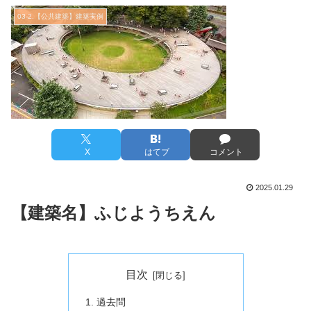
03-2.【公共建築】建築実例
X
はてブ
コメント
2025.01.29
【建築名】ふじようちえん
目次
過去問