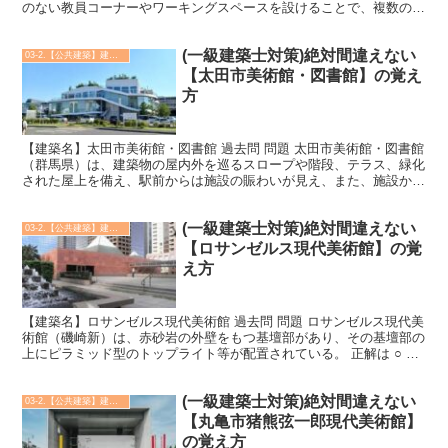
のない教員コーナーやワーキングスペースを設けることで、複数の教
員で児童を見守ることのできる空間整備が行われた。 ...
(一級建築士対策)絶対間違えない
03-2.【公共建築】建築実例
【太田市美術館・図書館】の覚え
方
【建築名】太田市美術館・図書館 過去問 問題 太田市美術館・図書館
（群馬県）は、建築物の屋内外を巡るスロープや階段、テラス、緑化
された屋上を備え、駅前からは施設の賑わいが見え、また、施設から
は街が眺められるように計画された。 正解は ○ 太...
(一級建築士対策)絶対間違えない
03-2.【公共建築】建築実例
【ロサンゼルス現代美術館】の覚
え方
【建築名】ロサンゼルス現代美術館 過去問 問題 ロサンゼルス現代美
術館（磯崎新）は、赤砂岩の外壁をもつ基壇部があり、その基壇部の
上にピラミッド型のトップライト等が配置されている。 正解は ○ ロ
サンゼルス現代美術館（磯崎新）は、赤砂岩の外壁...
(一級建築士対策)絶対間違えない
03-2.【公共建築】建築実例
【丸亀市猪熊弦一郎現代美術館】
の覚え方