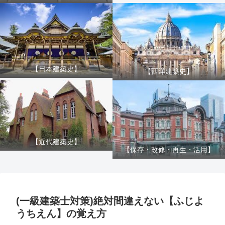
【日本建築史】
【西洋建築史】
【近代建築史】
【保存・改修・再生・活用】
(一級建築士対策)絶対間違えない【ふじよ
うちえん】の覚え方