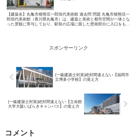
【建築名】丸亀市猪熊弦一郎現代美術館 過去問 問題 丸亀市猪熊弦一
郎現代美術館（香川県丸亀市）は、建築と美術と都市空間が一体とな
った景観に寄与しており、駅前の広場に面した壁画部分に入口をもつ
施設である。 正解は ○ 丸亀市猪熊弦一郎現代美術...
スポンサーリンク
(一級建築士対策)絶対間違えない【福岡市
立博多小学校】の覚え方
(一級建築士対策)絶対間違えない【立命館
大学大阪いばらきキャンパス】の覚え方
コメント