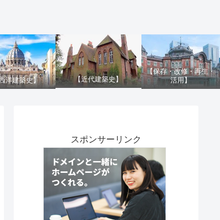
【保存・改修・再生・
【近代建築史】
活用】
西洋建築史】
スポンサーリンク