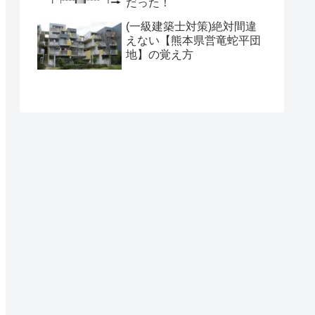
だった！
(一級建築士対策)絶対間違
えない【熊本県営竜蛇平団
地】の覚え方