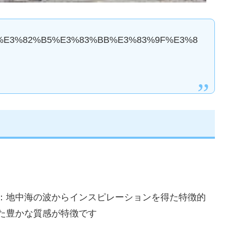
3%82%AB%E3%82%B5%E3%83%BB%E3%83%9F%E3%8
：地中海の波からインスピレーションを得た特徴的
た豊かな質感が特徴です