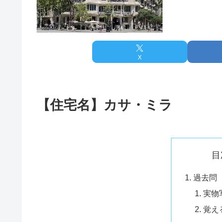
X
【住宅名】カサ・ミラ
目
過去問
実物
覚え