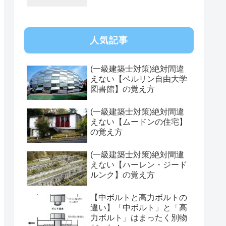
人気記事
(一級建築士対策)絶対間違
えない【ベルリン自由大学
図書館】の覚え方
(一級建築士対策)絶対間違
えない【ムードンの住宅】
の覚え方
(一級建築士対策)絶対間違
えない【ハーレン・ジード
ルンク】の覚え方
【中ボルトと高力ボルトの
違い】「中ボルト」と「高
力ボルト」はまったく別物