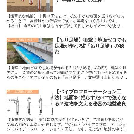
う“中掘り工法”の正体」
【衝撃的な結論】 中掘り工法とは、杭の中から地面を掘りながら沈
めることで、高精度かつ低騒音で強固な基礎をつくる工法です。
【理由】 通常の杭工事は地面を打撃して押し込むイメージがありま
すが、中掘り工法は違います。杭の内部にオーガ（ドリル）を...
【吊り足場】衝撃！地面ゼロでも
00-1.【用語集】建築・土木・設備
足場が作れる⁉︎「吊り足場」の秘
密
【衝撃！地面ゼロでも足場が作れる⁉︎「吊り足場」の秘密】 建築の世
界には、普通の足場と違って地面に立てずに空中に浮かせる足場があ
るのをご存じですか？その名も「吊り足場」。文字通り上部からワイ
ヤーやチェーンで作業床を吊り下げる足場で、まるでビ...
【バイブロフローテーション工
00-1.【用語集】建築・土木・設備
法】地面を“揺らすだけ”で強くな
る？建物を支える秘密の地盤改良
【衝撃的な結論】 実は建物の安全を守るために、**地面を振動させ
て締め固める工法が存在します。**それが「パイプロフローテーショ
ン（バイブロフローテーション）工法」です。見えない地盤の中で、
建物を支える強い土をつくる重要な技術なのです。 【...