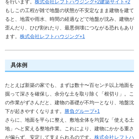
を行います。
株式会社レフトハウジング
+2
建築サイト
+2
もしこの工程が雑で地盤の状態が不安定なまま建物を建て
ると、地震や雨水、時間の経過などで地盤が沈み、建物が
歪んだり、ひび割れたり、最悪倒壊につながる恐れもあり
ます。
株式会社レフトハウジング
+1
具体例
たとえば新築の家でも、まずは数十〜百センチ以上地面を
掘って深さを確保し、余分な土を取り除く「根切り」。こ
の作業がずさんだと、建物の基礎が不均一となり、地盤沈
下が起きやすくなります。
勝負グループ
+1
さらに、地面を平らに整え、敷地全体を均質な「使える土
地」へと変える整地作業。これにより、建物にかかる重さ
が偏らず、安定して支えられるのです。
株式会社レフトハ