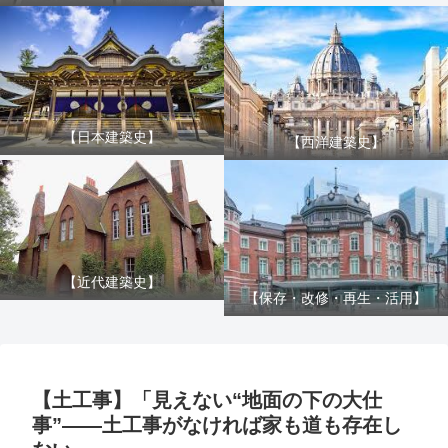
【日本建築史】
【西洋建築史】
【近代建築史】
【保存・改修・再生・活用】
【土工事】「見えない“地面の下の大仕
事”――土工事がなければ家も道も存在し