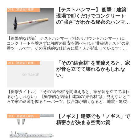
【テストハンマー】 衝撃！建築
00-1.【用語集】建築・土木・設備
現場で叩くだけでコンクリート
の“強さ”がわかる秘密のハンマ
ー!?
【衝撃的な結論】 テストハンマー（別名リバウンドハンマー）は、
コンクリートを壊さずに強度の目安を調べられる“非破壊テスト”の定
番ツールです。その直感的な仕組みに驚く人が続出しています！
【理由】 このハンマーは内部にバネと重りが入っていて、...
「その“結合材”を間違えると、家
00-1.【用語集】建築・土木・設備
が音を立てて壊れるかもしれな
い」
【衝撃タイトル】「その“結合材”を間違えると、家が音を立てて壊れ
るかもしれない」 【衝撃的な結論】建築の“結合材”は、見えないとこ
ろで家の命運を握るキーパーツ。接合部が弱くなると、地震・亀裂・
劣化などが一気に進むリスクあり。 【理由】結合材...
【ノギス】建築でも「ノギス」で
00-1.【用語集】建築・土木・設備
精密さが決まる空間の質