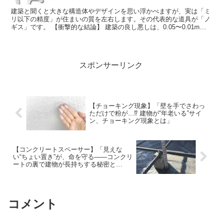
建築と聞くと大きな構造体やデザインを思い浮かべますが、実は「ミ
リ以下の精度」が住まいの質を左右します。その代表的な道具が「ノ
ギス」です。 【衝撃的な結論】 建築の良し悪しは、0.05〜0.01mm
の精度で測る「ノギス」の使い方で決まることさ...
スポンサーリンク
【チョーキング現象】「壁を手でさわっ
ただけで粉が…⁉︎ 建物が“年老いる”サイ
ン、チョーキング現象とは」
【コンクリートスペーサー】「見えな
い“ちょい置き”が、命を守る――コンクリ
ートの裏で建物が長持ちする秘密と
は？」
コメント