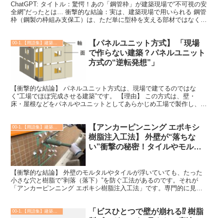
ChatGPT: タイトル：驚愕！あの「鋼管枠」が建築現場で“不可視の安
全網”だったとは… 衝撃的な結論：実は、建築現場で用いられる 鋼管
枠（鋼製の枠組み支保工）は、ただ単に型枠を支える部材ではなく、
想像以上に細かく安全規定が定められた“命...
【パネルユニット方式】 「現場
00-1.【用語集】建築・土木・設備
で作らない建築？パネルユニット
方式の“逆転発想”」
【衝撃的な結論】 パネルユニット方式は、現場で建てるのではな
く“工場でほぼ完成させる建築”です。 【理由】 この方式は、壁・
床・屋根などをパネルやユニットとしてあらかじめ工場で製作し、現
場ではそれを組み立てるだけの工法です。品質管理された環...
【アンカーピンニング エポキシ
00-1.【用語集】建築・土木・設備
樹脂注入工法】 外壁が“落ちな
い”衝撃の秘密！タイルやモルタ
ルが浮いても建物は倒れない？
【衝撃的な結論】 外壁のモルタルやタイルが浮いていても、たった
小さな穴と樹脂で“剥落（落下）”を防ぐ工法があるのです。それが
「アンカーピンニング エポキシ樹脂注入工法」です。専門的に見え
る名称ですが、仕組みは意外とシンプルです。 【理由】 ...
「ビスひとつで壁が崩れる⁉ 樹脂
00-1.【用語集】建築・土木・設備