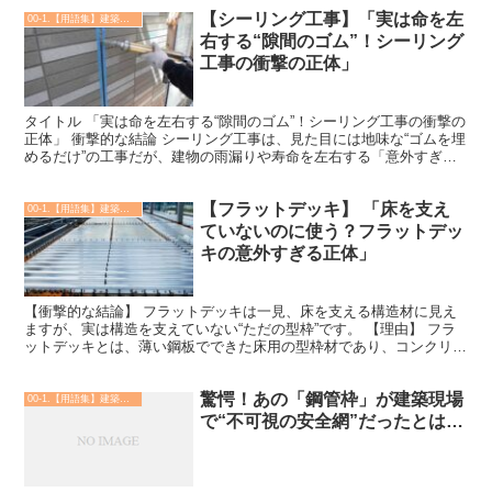
【シーリング工事】「実は命を左
00-1.【用語集】建築・土木・設備
右する“隙間のゴム”！シーリング
工事の衝撃の正体」
タイトル 「実は命を左右する“隙間のゴム”！シーリング工事の衝撃の
正体」 衝撃的な結論 シーリング工事は、見た目には地味な“ゴムを埋
めるだけ”の工事だが、建物の雨漏りや寿命を左右する「意外すぎる
守護天使」だ。 理由 シーリング工事とは、建物...
【フラットデッキ】 「床を支え
00-1.【用語集】建築・土木・設備
ていないのに使う？フラットデッ
キの意外すぎる正体」
【衝撃的な結論】 フラットデッキは一見、床を支える構造材に見え
ますが、実は構造を支えていない“ただの型枠”です。 【理由】 フラ
ットデッキとは、薄い鋼板でできた床用の型枠材であり、コンクリー
ト打設時に形を作るためのものです。コンクリートが固...
驚愕！あの「鋼管枠」が建築現場
00-1.【用語集】建築・土木・設備
で“不可視の安全網”だったとは…