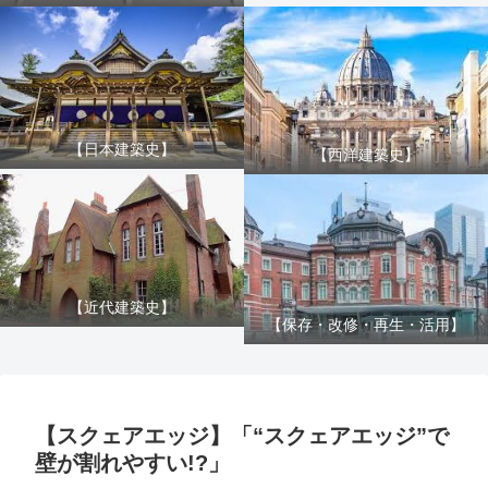
【日本建築史】
【西洋建築史】
【近代建築史】
【保存・改修・再生・活用】
【スクェアエッジ】「“スクェアエッジ”で
壁が割れやすい!?」