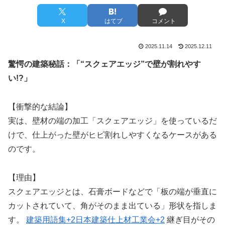
X
はてブ
コメント
2025.11.14
2025.12.11
驚愕の建築秘話：「“スクェアエッジ”で壁が割れやす
C
h
い!?」
a
t
G
【衝撃的な結論】
P
実は、壁材の端の加工「スクェアエッジ」を使っているだ
T
けで、仕上がった壁がヒビ割れしやすくなるケースがある
:
のです。
【理由】
スクェアエッジとは、石膏ボードなどで「板の端が垂直に
カットされていて、角がそのまま出ている」形状を指しま
す。
建築用語集
+2
日本建築仕上材工業会
+2
継ぎ目がその