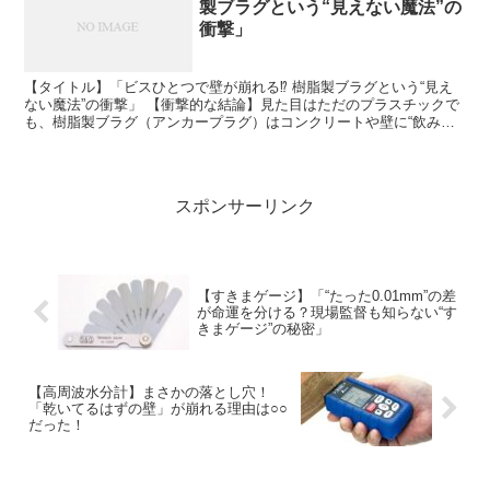
製ブラグという“見えない魔法”の
衝撃」
【タイトル】「ビスひとつで壁が崩れる⁉ 樹脂製ブラグという“見え
ない魔法”の衝撃」 【衝撃的な結論】見た目はただのプラスチックで
も、樹脂製ブラグ（アンカープラグ）はコンクリートや壁に“飲み込
まれる”ように固定し、ビスを抜こうとしてもびくとも...
スポンサーリンク
【すきまゲージ】「“たった0.01mm”の差
が命運を分ける？現場監督も知らない“す
きまゲージ”の秘密」
【高周波水分計】まさかの落とし穴！
「乾いてるはずの壁」が崩れる理由は○○
だった！