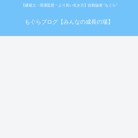
【建築士・現場監督・より良い生き方】自助論者 ”もぐら”
もぐらブログ【みんなの成長の場】