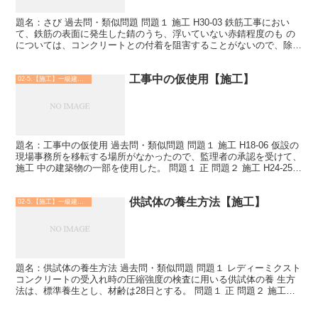
題名：さび 過去問・類似問題 問題１ 施工 H30-03 鉄筋工事におい
て、鉄筋の表面に発生した錆のうち、浮いていない赤錆程度のも の
については、コンクリートとの付着を阻害することがないので、除去
しなかっ た。 問題１ 正 問題２ 施工 H...
工事中の仮使用【施工】
02-5.【施工】一級建築士
題名：工事中の仮使用 過去問・類似問題 問題１ 施工 H18-06 仮設の
現場事務所を移転する場所がなかったので、監理者の承認を受けて、
施工 中の建築物の一部を使用した。 問題１ 正 問題２ 施工 H24-25
工事中の契約の目的物を発注者...
供試体の養生方法【施工】
02-5.【施工】一級建築士
題名：供試体の養生方法 過去問・類似問題 問題１ レディーミクスト
コンクリートの受入れ時の圧縮強度の検査に用いる供試体の養 生方
法は、標準養生とし、材齢は28日とする。 問題１ 正 問題２ 施工
H30-10 構造体コンクリート強度の検査に...