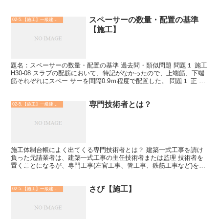
し、下請業者は安全衛生責任者 を選任しなけれ...
スペーサーの数量・配置の基準
02-5.【施工】一級建築士
【施工】
題名：スペーサーの数量・配置の基準 過去問・類似問題 問題１ 施工
H30-08 スラブの配筋において、特記がなかったので、上端筋、下端
筋それぞれにスペー サーを間隔0.9ｍ程度で配置した。 問題１ 正 問
題２ 施工 R05-08 梁の下端...
専門技術者とは？
02-5.【施工】一級建築士
施工体制台帳によく出てくる専門技術者とは？ 建築一式工事を請け
負った元請業者は、建築一式工事の主任技術者または監理 技術者を
置くことになるが、専門工事(左官工事、管工事、鉄筋工事など)を、
下請ではなく、自ら施工しようとする際には、当該専門...
さび【施工】
02-5.【施工】一級建築士