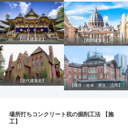
【日本建築史】
【西洋建築史】
【近代建築史】
【保存・改修・再生・活用】
場所打ちコンクリート杭の掘削工法 【施
工】