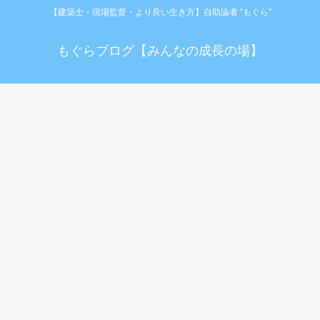
【建築士・現場監督・より良い生き方】自助論者 ”もぐら”
もぐらブログ【みんなの成長の場】